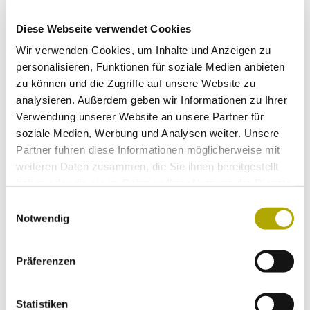
In the first issue of this series (2010), new distributional data of
selected vascular plant species in South Tyrol are reported. This
second issue includes Draba stylaris, Melica transsilvanica,
Diese Webseite verwendet Cookies
Potentilla supina, Pseudoturritis turrita, Sesleria ovata, Trientalis
Wir verwenden Cookies, um Inhalte und Anzeigen zu
europaea, Veronica dillenii, and Vicia tetrasperma. The new data,
mainly resulting from the ongoing floristic mapping, are discussed
personalisieren, Funktionen für soziale Medien anbieten
by comparing them with the hitherto known data from the literature.
zu können und die Zugriffe auf unsere Website zu
analysieren. Außerdem geben wir Informationen zu Ihrer
Verwendung unserer Website an unsere Partner für
soziale Medien, Werbung und Analysen weiter. Unsere
Downloads
Partner führen diese Informationen möglicherweise mit
weiteren Daten zusammen, die Sie ihnen bereitgestellt
Gredleriana | vol. 15/2015 25
haben oder die sie im Rahmen Ihrer Nutzung der Dienste
Immer auf dem neuesten Stand
gesammelt haben.
Einwilligungsauswahl
Notwendig
Einmal im Monat versenden wir einen Newsletter mit den aktuellen
Veranstaltungen und besonderen Neuigkeiten.
Präferenzen
Wähle die Newsletter aus, für die du dich
Statistiken