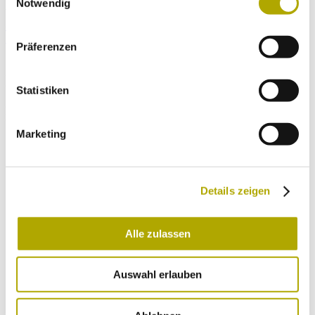
Notwendig
Weitere Links
- Occurrence of two distinct lineages of the freshwater jellyfish
Craspedacusta sowerbii
(Hydrozoa: Limnomedusae) in Italy
Präferenzen
Immer auf dem neuesten Stand
Statistiken
Einmal im Monat versenden wir einen Newsletter mit den aktuellen
Veranstaltungen und besonderen Neuigkeiten.
Marketing
Wähle die Newsletter aus, für die du dich
Details zeigen
anmelden möchtest:
Neues aus dem Naturmuseum (Infos zu
Veranstaltungen und Montagsprogramm)
Alle zulassen
Rückkehr in die Alpen (Aktuelles und
Hintergründe zu tierischen Rückkehrern in die
Alpen)
Auswahl erlauben