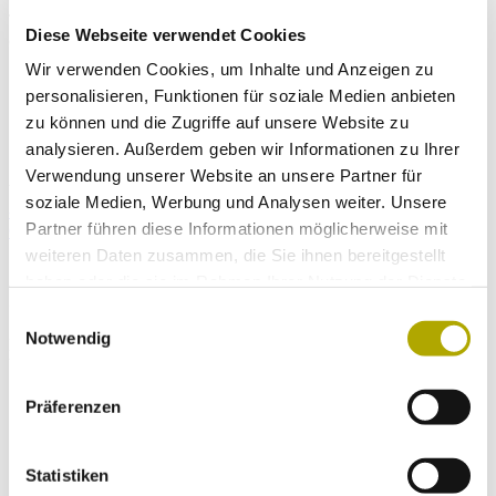
This is a nomenclatorial paper to conserve the name
Sphenozamites
Diese Webseite verwendet Cookies
(fossil
Cycadophyta
).
Wir verwenden Cookies, um Inhalte und Anzeigen zu
personalisieren, Funktionen für soziale Medien anbieten
zu können und die Zugriffe auf unsere Website zu
analysieren. Außerdem geben wir Informationen zu Ihrer
Verwendung unserer Website an unsere Partner für
Weitere Links
soziale Medien, Werbung und Analysen weiter. Unsere
- Proposal to conserve the name Sphenozamites (fossil
Partner führen diese Informationen möglicherweise mit
Cycadophyta)
weiteren Daten zusammen, die Sie ihnen bereitgestellt
haben oder die sie im Rahmen Ihrer Nutzung der Dienste
Immer auf dem neuesten Stand
gesammelt haben.
Einwilligungsauswahl
Notwendig
Einmal im Monat versenden wir einen Newsletter mit den aktuellen
Veranstaltungen und besonderen Neuigkeiten.
Präferenzen
Wähle die Newsletter aus, für die du dich
Statistiken
anmelden möchtest: