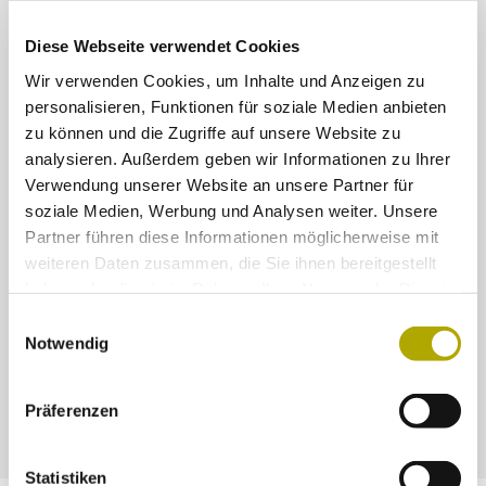
correspondence with marine transgressions. This could
be related to a more diverse fauna (more complex food-
Diese Webseite verwendet Cookies
web related to more humid conditions) or more
favourable taphonomic conditions. However, the most
Wir verwenden Cookies, um Inhalte und Anzeigen zu
diversified fauna, recorded during the early phases of the
personalisieren, Funktionen für soziale Medien anbieten
regressive phase, is in our interpretation best explained
by the rapid burial of footprints due to the increasing
zu können und die Zugriffe auf unsere Website zu
energy. Our study provides an explanation for the
analysieren. Außerdem geben wir Informationen zu Ihrer
change in distribution and preservation of plant and
Verwendung unserer Website an unsere Partner für
animal fossils in the Bletterbach section and shows how
the fossil content of continental successions is deeply
soziale Medien, Werbung und Analysen weiter. Unsere
influenced by sea-level changes.
Partner führen diese Informationen möglicherweise mit
weiteren Daten zusammen, die Sie ihnen bereitgestellt
haben oder die sie im Rahmen Ihrer Nutzung der Dienste
Weitere Links
gesammelt haben.
Einwilligungsauswahl
Notwendig
- Sea-level changes in the Lopingian of the
northwestern Tethys
Präferenzen
Statistiken