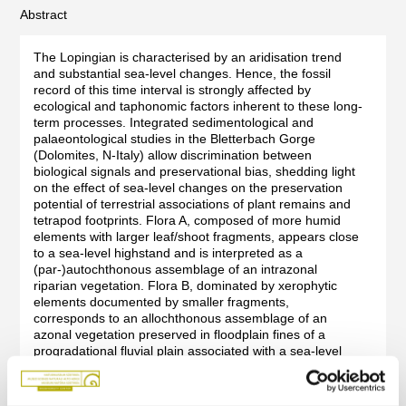
Abstract
The Lopingian is characterised by an aridisation trend
and substantial sea-level changes. Hence, the fossil
record of this time interval is strongly affected by
ecological and taphonomic factors inherent to these long-
term processes. Integrated sedimentological and
palaeontological studies in the Bletterbach Gorge
(Dolomites, N-Italy) allow discrimination between
biological signals and preservational bias, shedding light
on the effect of sea-level changes on the preservation
potential of terrestrial associations of plant remains and
tetrapod footprints. Flora A, composed of more humid
elements with larger leaf/shoot fragments, appears close
to a sea-level highstand and is interpreted as a
(par-)autochthonous assemblage of an intrazonal
riparian vegetation. Flora B, dominated by xerophytic
elements documented by smaller fragments,
corresponds to an allochthonous assemblage of an
azonal vegetation preserved in floodplain fines of a
progradational fluvial plain associated with a sea-level
lowstand. The distribution of vertebrate footprints mirrors
that of the plant-bearing horizons and their abundance
and morphological diversity strongly increases in