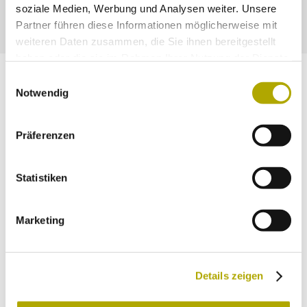
soziale Medien, Werbung und Analysen weiter. Unsere
Partner führen diese Informationen möglicherweise mit
weiteren Daten zusammen, die Sie ihnen bereitgestellt
haben oder die sie im Rahmen Ihrer Nutzung der Dienste
gesammelt haben.
Einwilligungsauswahl
Immer auf dem neuesten Stand
Notwendig
Einmal im Monat versenden wir einen
Newsletter mit den aktuellen Veranstaltungen
Präferenzen
und besonderen Neuigkeiten.
Statistiken
Wähle die Newsletter aus, für die du dich anmelden
möchtest:
Neues aus dem Naturmuseum (Infos zu
Marketing
Veranstaltungen und Montagsprogramm)
Rückkehr in die Alpen (Aktuelles und Hintergründe zu
Details zeigen
tierischen Rückkehrern in die Alpen)