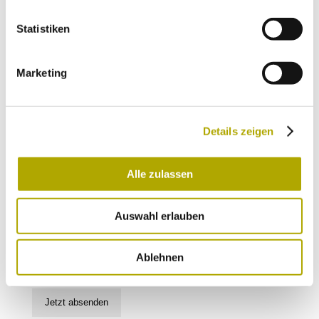
Veranstaltungen und besonderen Neuigkeiten.
Statistiken
Wähle die Newsletter aus, für die du dich
anmelden möchtest:
Marketing
Neues aus dem Naturmuseum (Infos zu
Veranstaltungen und Montagsprogramm)
Rückkehr in die Alpen (Aktuelles und
Details zeigen
Hintergründe zu tierischen Rückkehrern in die
Alpen)
Alle zulassen
Jetzt absenden
Auswahl erlauben
Ich habe die
Datenschutzerklärung
gelesen
und verstanden und stimme der Verarbeitung
Ablehnen
meiner persönlichen Daten zu.
Jetzt absenden