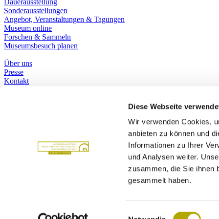
Dauerausstellung
Sonderausstellungen
Angebot, Veranstaltungen & Tagungen
Museum online
Forschen & Sammeln
Museumsbesuch planen
Über uns
Presse
Kontakt
Bibliothek
Social Media
Diese Webseite verwende
Whatsapp
Facebook
Wir verwenden Cookies, um
Instagram
anbieten zu können und di
Youtube
Podcast
Informationen zu Ihrer Ve
Wir gehören zu
Partner
und Analysen weiter. Unse
zusammen, die Sie ihnen b
Autonome Provinz Bozen
gesammelt haben.
Betrieb Landesmuseen
Impressum
Datenschutz
Einwilligungsauswahl