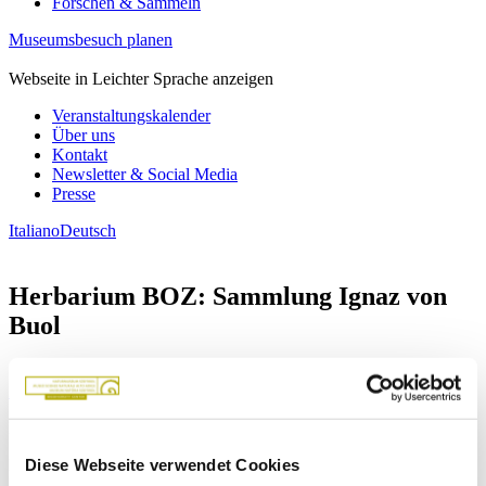
Forschen & Sammeln
Museumsbesuch planen
Webseite in Leichter Sprache anzeigen
Veranstaltungskalender
Über uns
Kontakt
Newsletter & Social Media
Presse
Italiano
Deutsch
Herbarium BOZ: Sammlung Ignaz von
Buol
Zurück zur Übersicht
Die Sammlung umfasst 600 Belege und 529 Arten.
Diese Webseite verwendet Cookies
Das Herbar stammt aus einem Nachlass aus der Verwandtschaft der
Buol-Berenberg, ansässig im Überetsch, und wurde dem