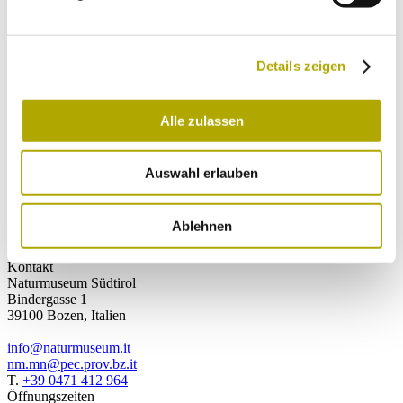
Details zeigen
Jetzt absenden
Ich habe die
Datenschutzerklärung
gelesen
Alle zulassen
und verstanden und stimme der Verarbeitung
meiner persönlichen Daten zu.
Auswahl erlauben
Jetzt absenden
Ablehnen
Kontakt
Naturmuseum Südtirol
Bindergasse 1
39100 Bozen, Italien
info@naturmuseum.it
nm.mn@pec.prov.bz.it
T.
+39 0471 412 964
Öffnungszeiten