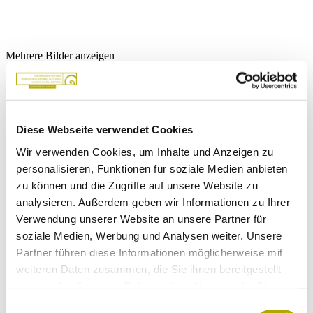
Mehrere Bilder anzeigen
Feine haarige Fühler schienen aus den Bildern zu ragen, tausende
von Facettenaugen beobachteten die Besucher und beeindruckende
Borsten und Klauen sorgten für Gänsehaut.
Diese Webseite verwendet Cookies
Wir verwenden Cookies, um Inhalte und Anzeigen zu
40 großformatige Fotografien der Wissenschaftsfotografen Nicole
Ottawa und Oliver Meckes eröffneten den Blick in eine völlig
personalisieren, Funktionen für soziale Medien anbieten
verborgene Welt unter dem Elektronenmikroskop. Besonders
zu können und die Zugriffe auf unsere Website zu
beeindruckend waren die Doppelporträt-Vergleiche zwischen
analysieren. Außerdem geben wir Informationen zu Ihrer
Insekten vor und nach der Metamorphose. Eine eindrucksvoll
plastisch inszenierte Ausstellung mit überraschenden Durchblicken.
Verwendung unserer Website an unsere Partner für
soziale Medien, Werbung und Analysen weiter. Unsere
Partner führen diese Informationen möglicherweise mit
Zur Ausstellung gab es auch eine „Videounterhaltung“ der gezeigten
weiteren Daten zusammen, die Sie ihnen bereitgestellt
Tiere, die ihr Verhalten selbst erklärten. Die italienische Version
haben oder die sie im Rahmen Ihrer Nutzung der Dienste
haben ein Mitarbeiter und eine Mitarbeiterin der Abteilung für
Kultur in Zusammenarbeit mit dem Amt für Film und Medien
gesammelt haben.
Einwilligungsauswahl
aufgenommen.