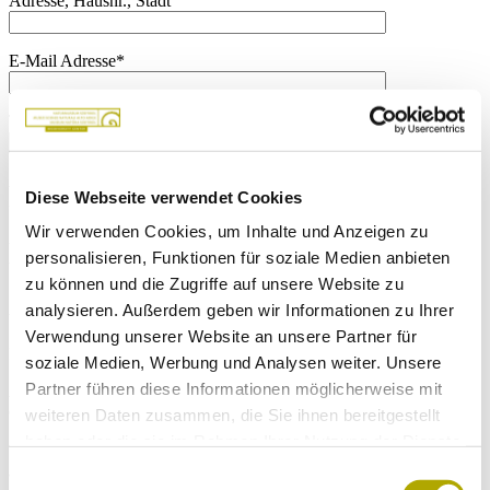
Adresse, Hausnr., Stadt
E-Mail Adresse*
Telefonnummer
An welchen der folgenden Veranstaltungen im Rahmen der Tagung
Diese Webseite verwendet Cookies
2020 möchten Sie teilnehmen (Mehrfachwahl möglich)?
Wir verwenden Cookies, um Inhalte und Anzeigen zu
Anmeldefrist für die Teilnahme an Tagung und Exkursion: 31.
personalisieren, Funktionen für soziale Medien anbieten
August 2020
zu können und die Zugriffe auf unsere Website zu
Ich nehme an der Tagung teil.
Ich nehme an der Exkursion
analysieren. Außerdem geben wir Informationen zu Ihrer
teil.
Verwendung unserer Website an unsere Partner für
Möchten Sie einen Vortrag oder ein Poster präsentieren?
soziale Medien, Werbung und Analysen weiter. Unsere
Partner führen diese Informationen möglicherweise mit
Anmeldefrist für Referat und Poster: 31. Mai 2020. Abgabefrist für
die Kurzfassung (abstract) ist der 30. Juni 2020.
weiteren Daten zusammen, die Sie ihnen bereitgestellt
haben oder die sie im Rahmen Ihrer Nutzung der Dienste
Ja, ich möchte einen Vortrag halten.
Ja, ich möchte ein Poster
gesammelt haben.
ausstellen.
Ich präsentiere weder Vortrag noch Poster.
Einwilligungsauswahl