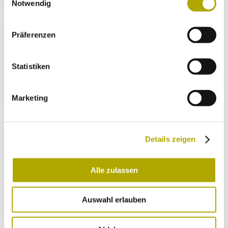
Notwendig
Titel des Vortrags/ Posters in der Sprache des geplanten Vortrages
bzw. Posters (Tagungssprachen: Deutsch, Italienisch, Englisch)*
Präferenzen
Statistiken
Marketing
Abstract Vortrag/ Poster in der Sprache des geplanten Vortrages
bzw. Posters (max. 2000 Zeichen)*
Details zeigen
Alle zulassen
Auswahl erlauben
Abstract Vortrag/ Poster in Englisch (max. 2000 Zeichen)*