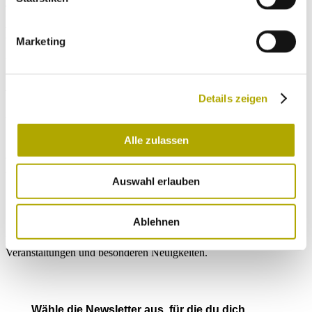
Jetzt Artikel auf Facebook teilen
Hier finden Sie weitere Artikel, die Ihnen
Marketing
gefallen könnten.
Thema: News
Details zeigen
11. Februar
think like mycelium
Alle zulassen
8. März
Auf die Maus gekommen
Auswahl erlauben
Immer auf dem neuesten Stand
Ablehnen
Einmal im Monat versenden wir einen Newsletter mit den aktuellen
Veranstaltungen und besonderen Neuigkeiten.
Wähle die Newsletter aus, für die du dich