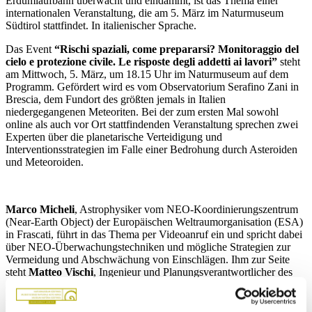
Erdumlaufbahn überwacht und eindämmt, ist das Thema einer
internationalen Veranstaltung, die am 5. März im Naturmuseum
Südtirol stattfindet. In italienischer Sprache.
Das Event
“Rischi spaziali, come prepararsi? Monitoraggio del
cielo e protezione civile. Le risposte degli addetti ai lavori”
steht
am Mittwoch, 5. März, um 18.15 Uhr im Naturmuseum auf dem
Programm. Gefördert wird es vom Observatorium Serafino Zani in
Brescia, dem Fundort des größten jemals in Italien
niedergegangenen Meteoriten. Bei der zum ersten Mal sowohl
online als auch vor Ort stattfindenden Veranstaltung sprechen zwei
Experten über die planetarische Verteidigung und
Interventionsstrategien im Falle einer Bedrohung durch Asteroiden
und Meteoroiden.
Marco Micheli
, Astrophysiker vom NEO-Koordinierungszentrum
(Near-Earth Object) der Europäischen Weltraumorganisation (ESA)
in Frascati, führt in das Thema per Videoanruf ein und spricht dabei
über NEO-Überwachungstechniken und mögliche Strategien zur
Vermeidung und Abschwächung von Einschlägen. Ihm zur Seite
steht
Matteo Vischi
, Ingenieur und Planungsverantwortlicher des
Amtes Landeswarnzentrum der Agentur für Bevölkerungsschutz der
Autonomen Provinz Bozen. Die beiden Experten untersuchen dabei
mögliche Synergien zwischen astronomischer Überwachung und