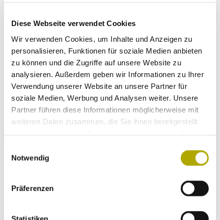
Katastrophenschutzmaßnahmen und zeigen Reaktionsszenarien und
Notfallprotokolle auf, die im Falle von einschneidenden Ereignissen
Diese Webseite verwendet Cookies
angewendet werden könnten.
Wir verwenden Cookies, um Inhalte und Anzeigen zu
Die Veranstaltung ist öffentlich und richtet sich an
Astronomiebegeisterte, Studierende und Fachleute, welche die Rolle
personalisieren, Funktionen für soziale Medien anbieten
der wissenschaftlichen Forschung bei der Prävention kosmischer
zu können und die Zugriffe auf unsere Website zu
Gefahren besser verstehen möchten. Der Eintritt ist frei, eine Online-
analysieren. Außerdem geben wir Informationen zu Ihrer
Vormerkung auf der
Website des Museums
wird empfohlen. Die
Veranstaltung ist online auf dem YouTube-Kanal des Museums zu
Verwendung unserer Website an unsere Partner für
sehen.
soziale Medien, Werbung und Analysen weiter. Unsere
Partner führen diese Informationen möglicherweise mit
weiteren Daten zusammen, die Sie ihnen bereitgestellt
Aufzeichnungen früherer Ausgaben dieser Veranstaltung gibt es auf
haben oder die sie im Rahmen Ihrer Nutzung der Dienste
der Website des Verbands der italienischen Planetarien, der den
gesammelt haben.
Asteroidentag, den internationalen Tag zur Sensibilisierung für die
Einwilligungsauswahl
von Asteroiden ausgehenden Gefahren, veranstaltet
Notwendig
(https://www.planetari.org/asteroid-day/).
Präferenzen
Infos:
Tel. 0471 412964
Statistiken