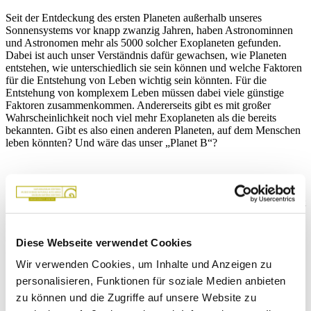
Seit der Entdeckung des ersten Planeten außerhalb unseres
Sonnensystems vor knapp zwanzig Jahren, haben Astronominnen
und Astronomen mehr als 5000 solcher Exoplaneten gefunden.
Dabei ist auch unser Verständnis dafür gewachsen, wie Planeten
entstehen, wie unterschiedlich sie sein können und welche Faktoren
für die Entstehung von Leben wichtig sein könnten. Für die
Entstehung von komplexem Leben müssen dabei viele günstige
Faktoren zusammenkommen. Andererseits gibt es mit großer
Wahrscheinlichkeit noch viel mehr Exoplaneten als die bereits
bekannten. Gibt es also einen anderen Planeten, auf dem Menschen
leben könnten? Und wäre das unser „Planet B“?
Darüber spricht Leonard Burtscher am kommenden Donnerstag, 29.
September um 18 Uhr im Naturmuseum Südtirol beim Vortrag „Gibt
es einen „Planet B“?. Leonard Burtscher ist Astrophysiker, seit 2017
Forscher (staff scientist) an der Universitätssternwarte Leiden
(Niederlande), Mitgründer von „Astronomers for Planet Earth“
Diese Webseite verwendet Cookies
(2019) und seit September 2022 Referent für Umwelt- und
Wir verwenden Cookies, um Inhalte und Anzeigen zu
Energiepolitik im Verein Umweltinstitut München.
personalisieren, Funktionen für soziale Medien anbieten
zu können und die Zugriffe auf unsere Website zu