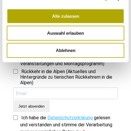
Immer auf dem neuesten Stand
Einmal im Monat versenden wir einen Newsletter mit den aktuellen
Alle zulassen
Veranstaltungen und besonderen Neuigkeiten.
Auswahl erlauben
Wähle die Newsletter aus, für die du dich
anmelden möchtest:
Ablehnen
Neues aus dem Naturmuseum (Infos zu
Veranstaltungen und Montagsprogramm)
Rückkehr in die Alpen (Aktuelles und
Hintergründe zu tierischen Rückkehrern in die
Alpen)
Jetzt absenden
Ich habe die
Datenschutzerklärung
gelesen
und verstanden und stimme der Verarbeitung