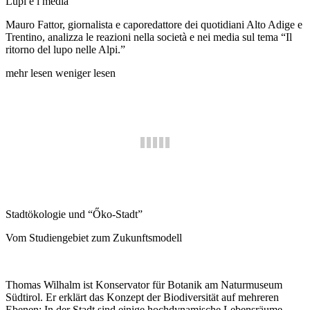
Lupi e i media
Mauro Fattor, giornalista e caporedattore dei quotidiani Alto Adige e
Trentino, analizza le reazioni nella società e nei media sul tema “Il
ritorno del lupo nelle Alpi.”
mehr lesen
weniger lesen
Stadtökologie und “Őko-Stadt”
Vom Studiengebiet zum Zukunftsmodell
Thomas Wilhalm ist Konservator für Botanik am Naturmuseum
Südtirol. Er erklärt das Konzept der Biodiversität auf mehreren
Ebenen: In der Stadt sind einige hochdynamische Lebensräume