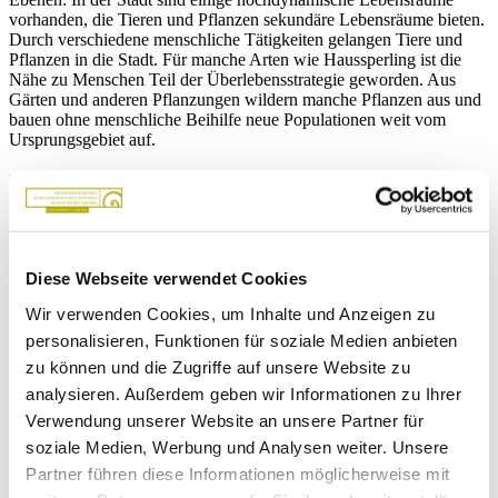
vorhanden, die Tieren und Pflanzen sekundäre Lebensräume bieten.
Durch verschiedene menschliche Tätigkeiten gelangen Tiere und
Pflanzen in die Stadt. Für manche Arten wie Haussperling ist die
Nähe zu Menschen Teil der Überlebensstrategie geworden. Aus
Gärten und anderen Pflanzungen wildern manche Pflanzen aus und
bauen ohne menschliche Beihilfe neue Populationen weit vom
Ursprungsgebiet auf.
mehr lesen
weniger lesen
Diese Webseite verwendet Cookies
Wir verwenden Cookies, um Inhalte und Anzeigen zu
personalisieren, Funktionen für soziale Medien anbieten
zu können und die Zugriffe auf unsere Website zu
analysieren. Außerdem geben wir Informationen zu Ihrer
"La fine rete in cui stiamo"
Verwendung unserer Website an unsere Partner für
Il biologo Osvaldo Negra sulla biodiversità urbana
soziale Medien, Werbung und Analysen weiter. Unsere
Partner führen diese Informationen möglicherweise mit